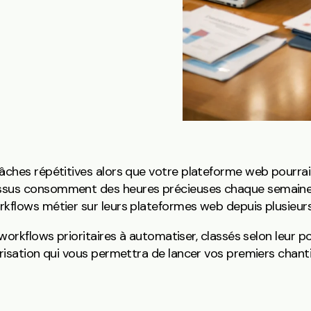
âches répétitives alors que votre plateforme web pourrait 
essus consomment des heures précieuses chaque semain
rkflows métier sur leurs plateformes web depuis plusieur
workflows prioritaires à automatiser, classés selon leur po
iorisation qui vous permettra de lancer vos premiers chan