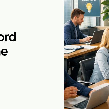
ord
me