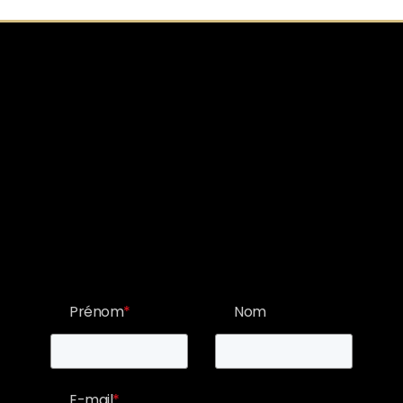
LA NEWSLETTER DU LUNDI
S'inscrire à la
newsletter
Prénom
*
Nom
E-mail
*